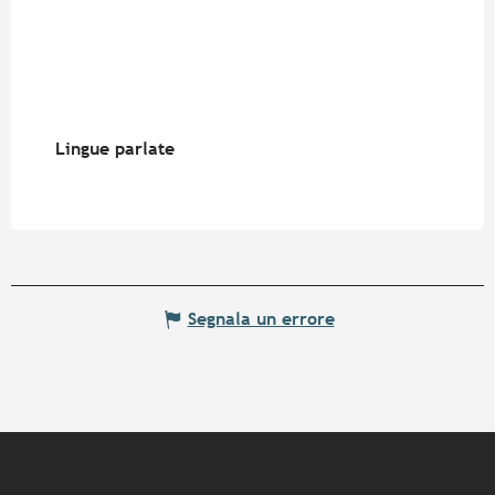
Lingue parlate
Lingue parlate
Segnala un errore