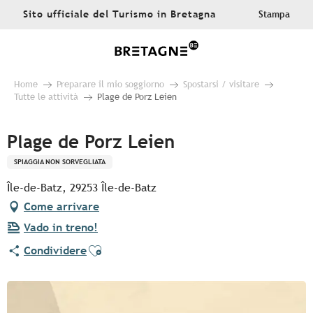
Aller
Sito ufficiale del Turismo in Bretagna
Stampa
au
contenu
principal
Home
Preparare il mio soggiorno
Spostarsi / visitare
Tutte le attività
Plage de Porz Leien
Plage de Porz Leien
SPIAGGIA NON SORVEGLIATA
Île-de-Batz, 29253 Île-de-Batz
Come arrivare
Vado in treno!
Ajouter aux favoris
Condividere