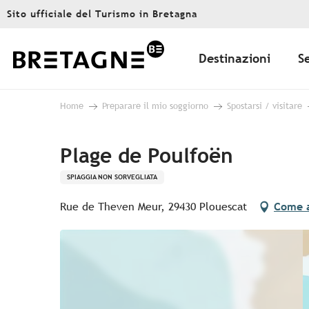
Aller
Sito ufficiale del Turismo in Bretagna
au
contenu
principal
Destinazioni
S
Home
Preparare il mio soggiorno
Spostarsi / visitare
Plage de Poulfoën
SPIAGGIA NON SORVEGLIATA
Rue de Theven Meur, 29430 Plouescat
Come a