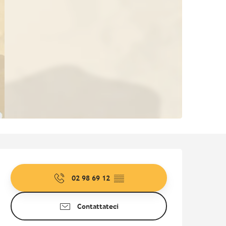
Orari e contatti
02 98 69 12
▒▒
Contattateci