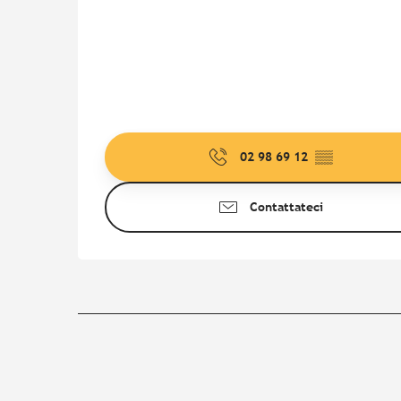
02 98 69 12
▒▒
Contattateci