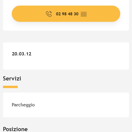
Orari e contatti
02 98 48 30
▒▒
20.03.12
20.03.12
Servizi
Parcheggio
Posizione