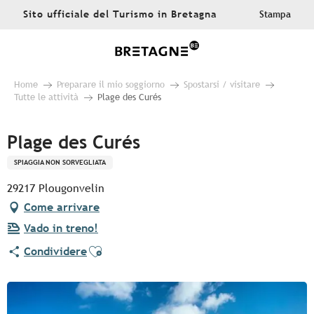
Aller
Sito ufficiale del Turismo in Bretagna
Stampa
au
contenu
principal
Home
Preparare il mio soggiorno
Spostarsi / visitare
Tutte le attività
Plage des Curés
Plage des Curés
SPIAGGIA NON SORVEGLIATA
29217 Plougonvelin
Come arrivare
Vado in treno!
Ajouter aux favoris
Condividere