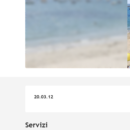
20.03.12
20.03.12
Servizi