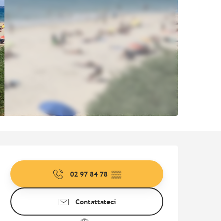
Orari e contatti
02 97 84 78
▒▒
Contattateci