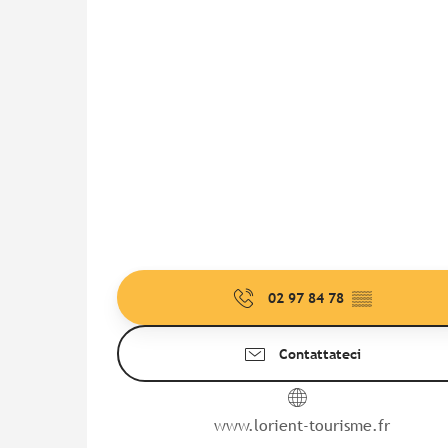
02 97 84 78
▒▒
Contattateci
www.lorient-tourisme.fr