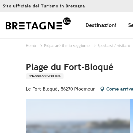
Aller
Sito ufficiale del Turismo in Bretagna
au
contenu
principal
Destinazioni
S
Home
Preparare il mio soggiorno
Spostarsi / visitare
Plage du Fort-Bloqué
SPIAGGIA SORVEGLIATA
Le Fort-Bloqué, 56270 Ploemeur
Come arriv