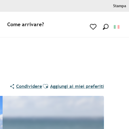
Stampa
Come arrivare?
Ricerca
Voir les favoris
Ajouter aux favoris
Condividere
Aggiungi ai miei preferiti