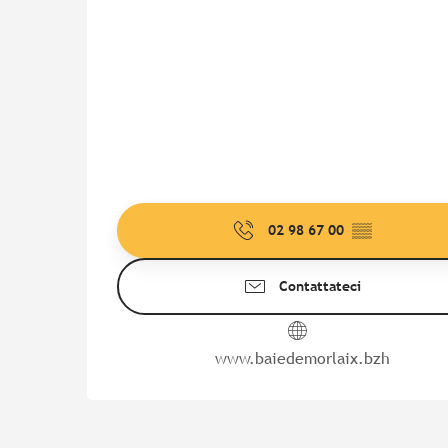
02 98 67 00
▒▒
Contattateci
www.baiedemorlaix.bzh