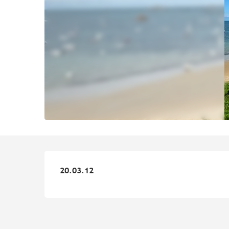
20.03.12
20.03.12