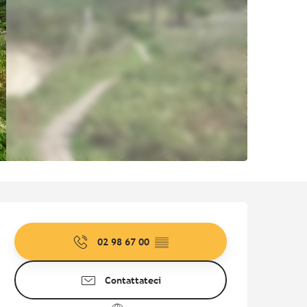
Orari e contatti
02 98 67 00
▒▒
Contattateci