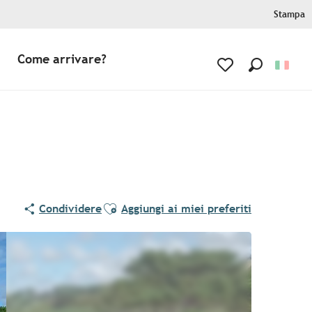
Stampa
Come arrivare?
Ricerca
Voir les favoris
Ajouter aux favoris
Condividere
Aggiungi ai miei preferiti