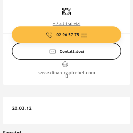
Orari e contatti
Ristorante
+ 7 altri servizi
02 96 57 75
▒▒
Contattateci
www.dinan-capfrehel.com
20.03.12
20.03.12