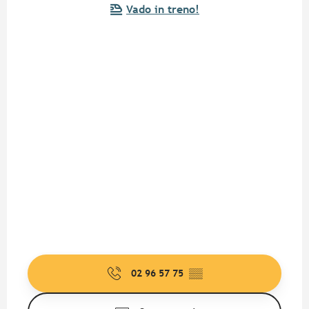
Vado in treno!
02 96 57 75
▒▒