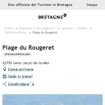
Aller
Sito ufficiale del Turismo in Bretagna
Stampa
au
contenu
principal
Home
Preparare il mio soggiorno
Spostarsi / visitare
Tutte le attività
Plage du Rougeret
Plage du Rougeret
SPIAGGIA SORVEGLIATA
22750 Saint-Jacut-de-la-Mer
Come arrivare
Vado in treno!
Ajouter aux favoris
Condividere