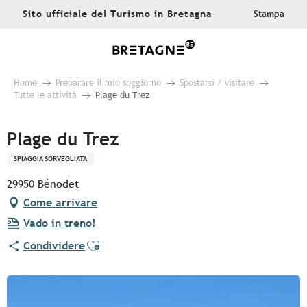
Aller
Sito ufficiale del Turismo in Bretagna
Stampa
au
contenu
principal
Home
Preparare il mio soggiorno
Spostarsi / visitare
Tutte le attività
Plage du Trez
Plage du Trez
SPIAGGIA SORVEGLIATA
29950 Bénodet
Come arrivare
Vado in treno!
Ajouter aux favoris
Condividere