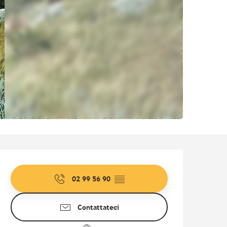
Orari e contatti
02 99 56 90
▒▒
Contattateci