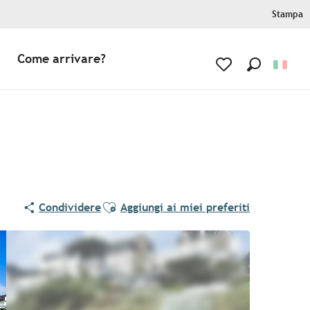
Stampa
Come arrivare?
Ricerca
Voir les favoris
Ajouter aux favoris
Condividere
Aggiungi ai miei preferiti