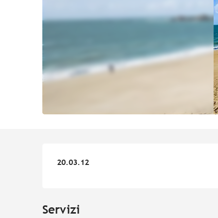
20.03.12
20.03.12
Servizi