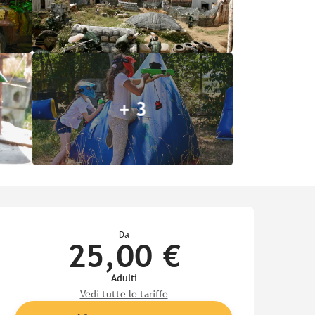
+ 3
Orari e contatti
Da
25,00 €
Adulti
Vedi tutte le tariffe