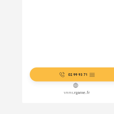
02 99 93 71
▒▒
www.rgame.fr