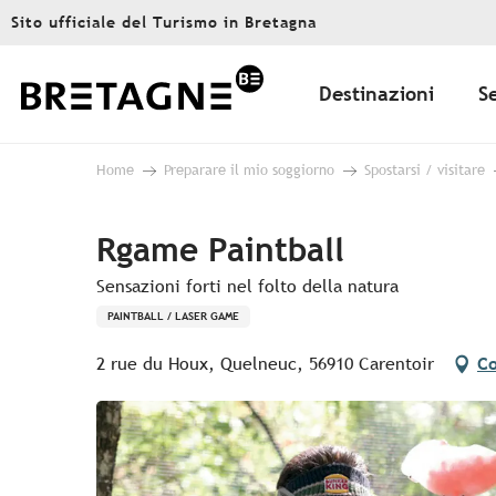
Aller
Sito ufficiale del Turismo in Bretagna
au
contenu
principal
Destinazioni
S
Home
Preparare il mio soggiorno
Spostarsi / visitare
Rgame Paintball
Sensazioni forti nel folto della natura
PAINTBALL / LASER GAME
2 rue du Houx, Quelneuc, 56910 Carentoir
Co