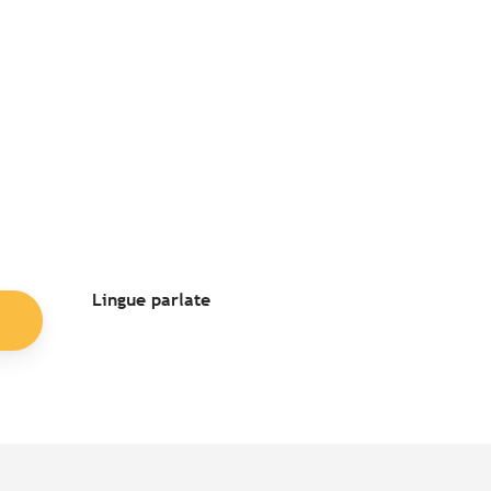
Lingue parlate
Lingue parlate