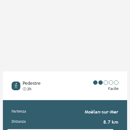
Pedestre
Facile
2h
Informazioni pratiche
Partenza
Moëlan-sur-Mer
Distanza
8.7 km