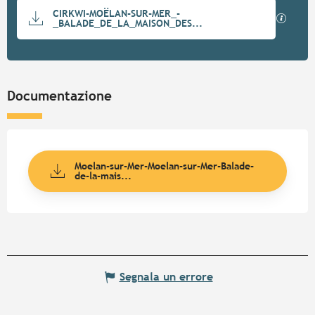
Documentazione
CIRKWI-MOËLAN-SUR-MER_-
I file
_BALADE_DE_LA_MAISON_DES...
Documentazione
Moelan-sur-Mer-Moelan-sur-Mer-Balade-
de-la-mais...
Segnala un errore