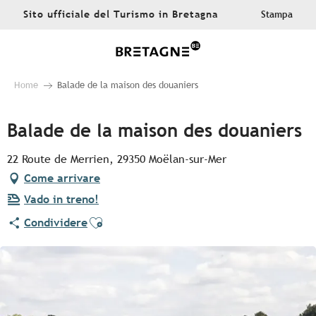
Aller
Sito ufficiale del Turismo in Bretagna
Stampa
au
contenu
principal
Home
Balade de la maison des douaniers
Balade de la maison des douaniers
22 Route de Merrien, 29350 Moëlan-sur-Mer
Come arrivare
Vado in treno!
Ajouter aux favoris
Condividere