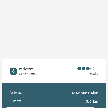
Pedestre
Medio
4h 15min
Informazioni pratiche
Partenza
Riec-sur-Belon
Distanza
13.3 km