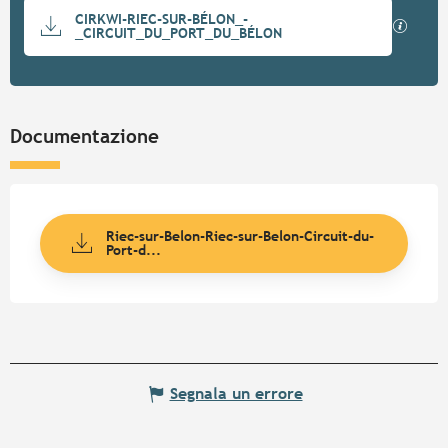
Documentazione
CIRKWI-RIEC-SUR-BÉLON_-
I file
_CIRCUIT_DU_PORT_DU_BÉLON
Documentazione
Riec-sur-Belon-Riec-sur-Belon-Circuit-du-
Port-d...
Segnala un errore