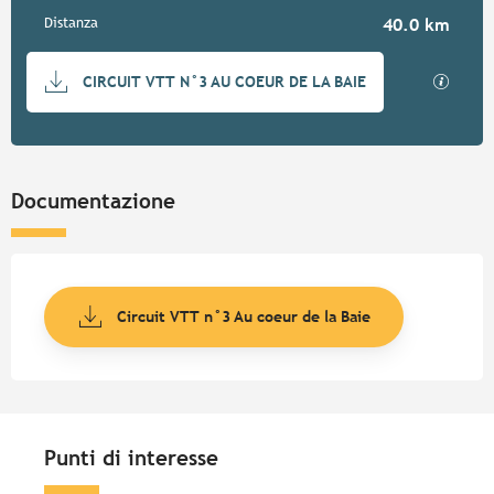
Distanza
40.0 km
Documentazione
I file
CIRCUIT VTT N°3 AU COEUR DE LA BAIE
Documentazione
Circuit VTT n°3 Au coeur de la Baie
Punti di interesse
Punti di interesse