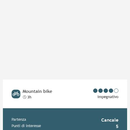
Mountain bike
Impegnativo
3h
Informazioni pratiche
Partenza
Cancale
Punti di interesse
5