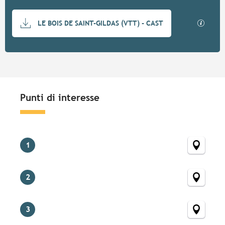
Documentazione
I file
LE BOIS DE SAINT-GILDAS (VTT) - CAST
Punti di interesse
Punti di interesse
1
2
3