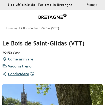
Aller
Sito ufficiale del Turismo in Bretagna
Stampa
au
contenu
principal
Home
Le Bois de Saint-Gildas (VTT)
Le Bois de Saint-Gildas (VTT)
29150 Cast
Come arrivare
Vado in treno!
Ajouter aux favoris
Condividere