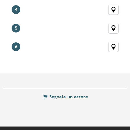
4
5
6
Segnala un errore