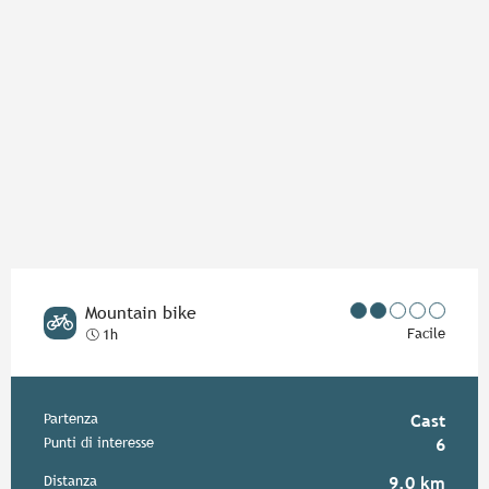
Mountain bike
Facile
1h
Informazioni pratiche
Partenza
Cast
Punti di interesse
6
Distanza
9.0 km