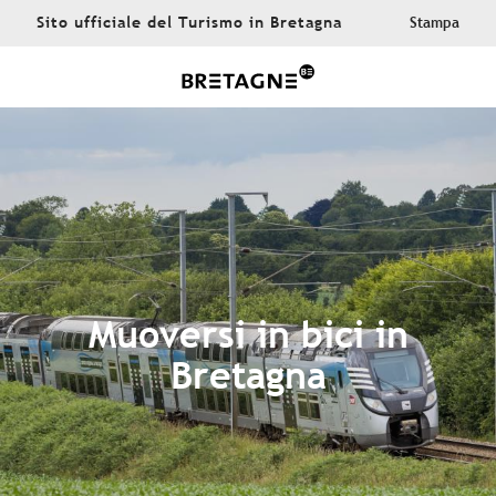
Aller
Sito ufficiale del Turismo in Bretagna
Stampa
au
contenu
principal
Muoversi in bici in
Bretagna