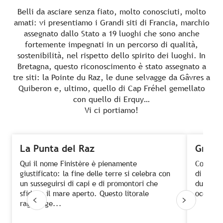
Belli da asciare senza fiato, molto conosciuti, molto
amati: vi presentiamo i Grandi siti di Francia, marchio
assegnato dallo Stato a 19 luoghi che sono anche
fortemente impegnati in un percorso di qualità,
sostenibilità, nel rispetto dello spirito dei luoghi. In
Bretagna, questo riconoscimento è stato assegnato a
tre siti: la Pointe du Raz, le dune selvagge da Gâvres a
Quiberon e, ultimo, quello di Cap Fréhel gemellato
con quello di Erquy…
Vi ci portiamo!
La Punta del Raz
Grand
Qui il nome Finistère è pienamente
Come orm
giustificato: la fine delle terre si celebra con
di Gâvre
un susseguirsi di capi e di promontori che
dune de
sfidano il mare aperto. Questo litorale
oceanico
raggiunge...