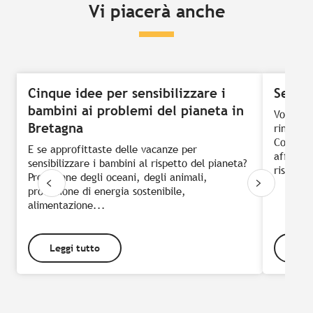
Vi piacerà anche
Cinque idee per sensibilizzare i
Sei ho
bambini ai problemi del pianeta in
Voglia d
Bretagna
rinuncia
Coccolat
E se approfittaste delle vacanze per
affascin
sensibilizzare i bambini al rispetto del pianeta?
risoluta
Protezione degli oceani, degli animali,
produzione di energia sostenibile,
alimentazione...
Leggi tutto
Leg