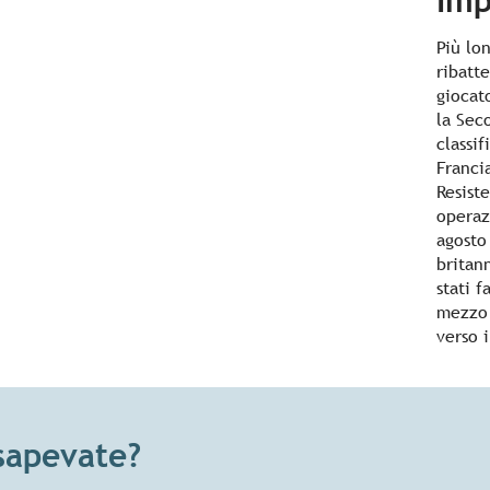
Imp
Più lo
ribatt
giocat
la Sec
classif
Franci
Resiste
operaz
agosto
britan
stati 
mezzo 
verso 
sapevate?