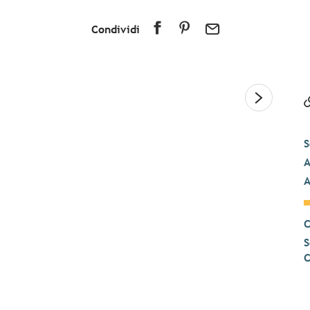
Condividi
S
A
A
C
S
C