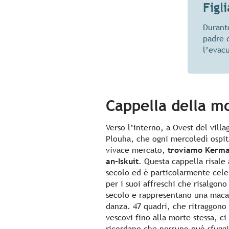
Figl
Durant
padre 
l’evac
Cappella della m
Verso l’interno, a Ovest del villa
Plouha, che ogni mercoledì ospit
vivace mercato,
troviamo Kerma
an-Iskuit
. Questa cappella risale a
secolo ed è particolarmente cel
per i suoi affreschi che risalgono
secolo e rappresentano una maca
danza. 47 quadri, che ritraggono 
vescovi fino alla morte stessa, ci
ricordano che nessuno può sfuggi