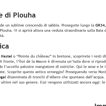
e di Plouha
nde un sublime crescendo di sabbia. Proseguite lungo la
GR34,
louha. Vi si aprirà allora una veduta straordinaria sulla Baia 
tà.
ica
 Hastel
o “Pointe du château” in bretone, scoprirete i resti d
i fronte, l’îlot de la Mauve è divenuta un’isola dove si ripro
do l’uccello palustre mangiatore di ostriche. Qui le anse e le 
te. Scoprite questo antico ormeggio! Proseguendo verso Nord,
egal
disseminata di tronchi d’albero che spuntano dall’acqua.
i ultimi nel suo genere. Essi vengono utilizzati ancora oggi: l