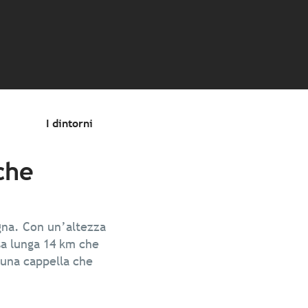
 favoris
I dintorni
che
agna. Con un’altezza
sa lunga 14 km che
e una cappella che