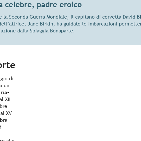
ia celebre, padre eroico
e la Seconda Guerra Mondiale, il capitano di corvetta David Bi
dell’attrice, Jane Birkin, ha guidato le imbarcazioni permett
uazione dalla Spiaggia Bonaparte.
orte
ggio di
a un
ria-
l XIII
ebre
 al XV
bra
i
re alla