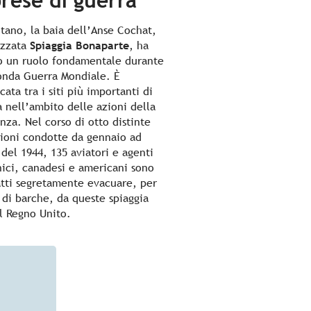
rese di guerra
ntano, la baia dell’Anse Cochat,
ezzata
Spiaggia Bonaparte
, ha
o un ruolo fondamentale durante
onda Guerra Mondiale. È
icata tra i siti più importanti di
a nell’ambito delle azioni della
nza. Nel corso di otto distinte
ioni condotte da gennaio ad
 del 1944, 135 aviatori e agenti
nici, canadesi e americani sono
fatti segretamente evacuare, per
di barche, da queste spiaggia
il Regno Unito.