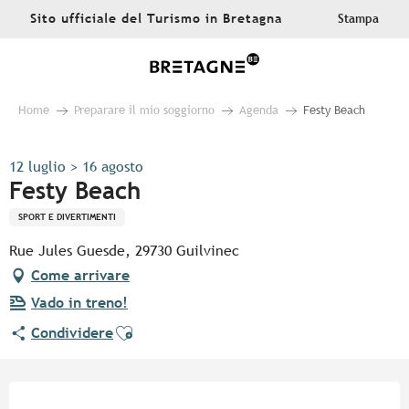
Aller
Sito ufficiale del Turismo in Bretagna
Stampa
au
contenu
principal
Home
Preparare il mio soggiorno
Agenda
Festy Beach
12 luglio > 16 agosto
Festy Beach
SPORT E DIVERTIMENTI
Rue Jules Guesde, 29730 Guilvinec
Come arrivare
Vado in treno!
Ajouter aux favoris
Condividere
Orari e contatti