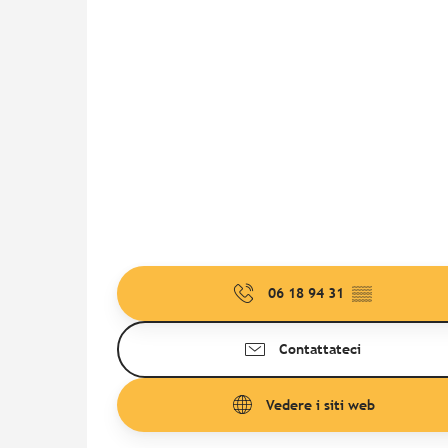
06 18 94 31
▒▒
Contattateci
Vedere i siti web