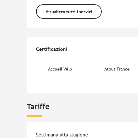
Visualizza tutti i servizi
Offerte di prestazion
Certificazioni
Certificazioni
Accueil Vélo
Atout France
Tariffe
Tariffe 2026
Settimana alta stagione