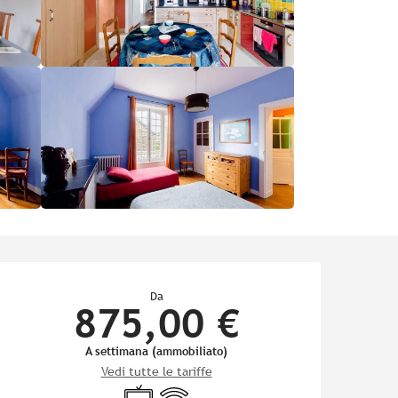
Orari e contatti
Da
875,00 €
A settimana (ammobiliato)
Vedi tutte le tariffe
Televisione
Wi-Fi