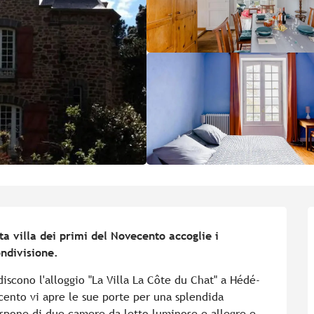
 villa dei primi del Novecento accoglie i 
ondivisione.
discono l'alloggio "La Villa La Côte du Chat" a Hédé-
ento vi apre le sue porte per una splendida 
spone di due camere da letto luminose e allegre e 