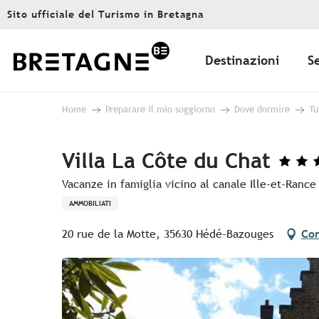
Aller
Sito ufficiale del Turismo in Bretagna
au
contenu
principal
Destinazioni
S
Home
Preparare il mio soggiorno
Dove dormire
Tu
Villa La Côte du Chat
Vacanze in famiglia vicino al canale Ille-et-Rance
AMMOBILIATI
20 rue de la Motte, 35630 Hédé-Bazouges
Com