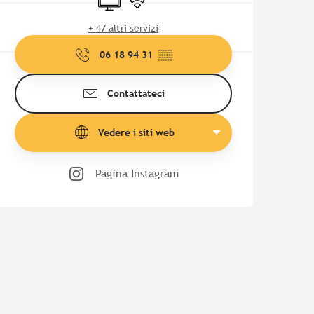
+ 47 altri servizi
06 18 94 31
▒▒
Contattateci
Vedere i siti web
Pagina Instagram