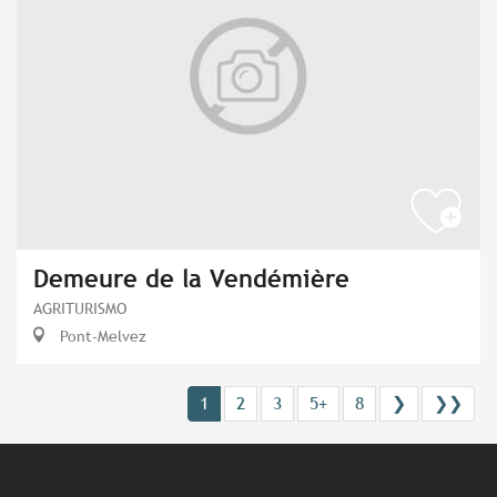
Demeure de la Vendémière
AGRITURISMO
Pont-Melvez
1
2
3
5+
8
❯
❯❯