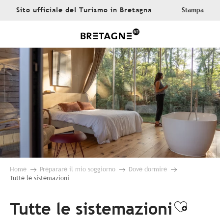
Aller
Sito ufficiale del Turismo in Bretagna
Stampa
au
contenu
principal
Home
Preparare il mio soggiorno
Dove dormire
Tutte le sistemazioni
Tutte le sistemazioni
Ajoute