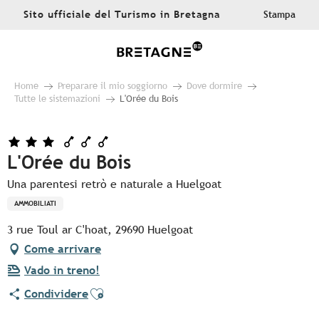
Aller
Sito ufficiale del Turismo in Bretagna
Stampa
au
contenu
principal
Home
Preparare il mio soggiorno
Dove dormire
Tutte le sistemazioni
L'Orée du Bois
L'Orée du Bois
Una parentesi retrò e naturale a Huelgoat
AMMOBILIATI
3 rue Toul ar C'hoat, 29690 Huelgoat
Come arrivare
Vado in treno!
Ajouter aux favoris
Condividere