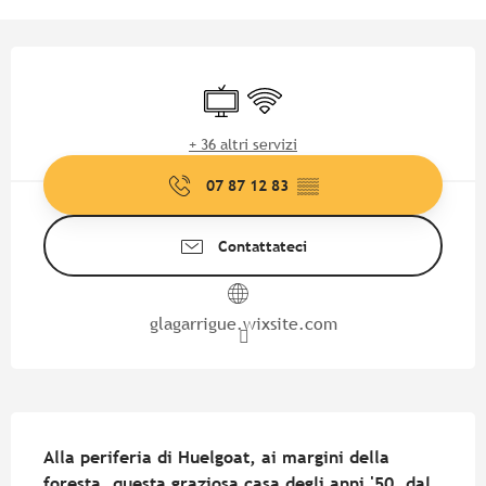
Orari e contatti
Televisione
Wi-Fi
+ 36 altri servizi
07 87 12 83
▒▒
Contattateci
glagarrigue.wixsite.com
Descrizione
Alla periferia di Huelgoat, ai margini della 
foresta, questa graziosa casa degli anni '50, dal 