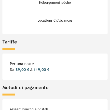
Hébergement pêche
Locations CléVacances
Tariffe
Tariffe 2026
Per una notte
Da
89,00 €
A
119,00 €
Metodi di pagamento
Assegni bancari e postali