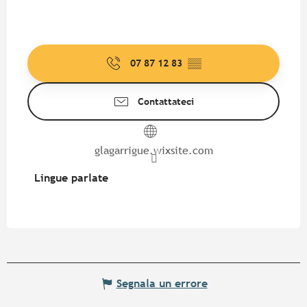
07 87 12 83
▒▒
Contattateci
glagarrigue.wixsite.com
Lingue parlate
Lingue parlate
Segnala un errore