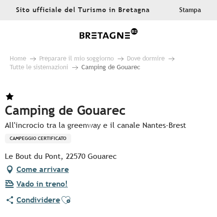
Aller
Sito ufficiale del Turismo in Bretagna
Stampa
au
contenu
principal
Home
Preparare il mio soggiorno
Dove dormire
Tutte le sistemazioni
Camping de Gouarec
Camping de Gouarec
All'incrocio tra la greenway e il canale Nantes-Brest
CAMPEGGIO CERTIFICATO
Le Bout du Pont, 22570 Gouarec
Come arrivare
Vado in treno!
Ajouter aux favoris
Condividere