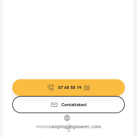
07 68 58 19
▒▒
Contattateci
www.campingdegouarec.com