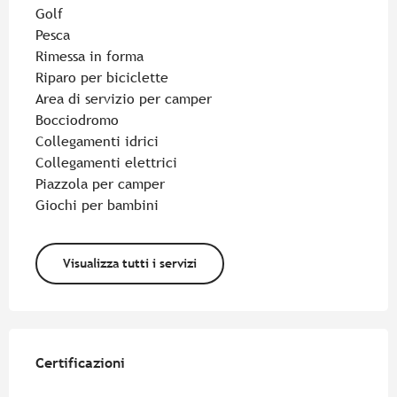
Golf
Pesca
Rimessa in forma
Riparo per biciclette
Area di servizio per camper
Bocciodromo
Collegamenti idrici
Collegamenti elettrici
Piazzola per camper
Giochi per bambini
Visualizza tutti i servizi
Offerte di prestazioni
Certificazioni
Certificazioni