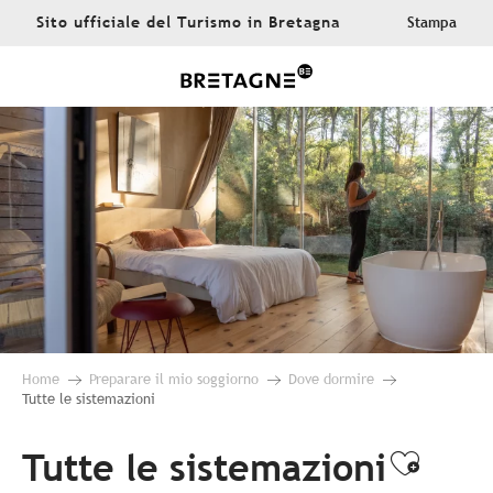
Aller
Sito ufficiale del Turismo in Bretagna
Stampa
au
contenu
principal
Home
Preparare il mio soggiorno
Dove dormire
Tutte le sistemazioni
Tutte le sistemazioni
Ajoute