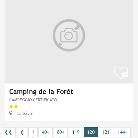
Camping de la Forêt
CAMPEGGIO CERTIFICATO
Le Gâvre
❮❮
❮
1
40+
80+
119
120
121
144+