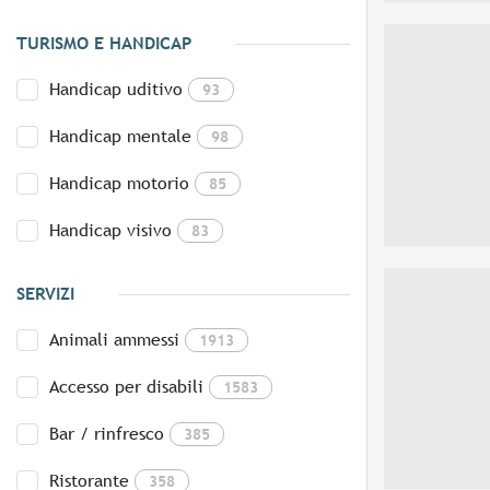
TURISMO E HANDICAP
Handicap uditivo
93
Handicap mentale
98
Handicap motorio
85
Handicap visivo
83
SERVIZI
Animali ammessi
1913
Accesso per disabili
1583
Bar / rinfresco
385
Ristorante
358