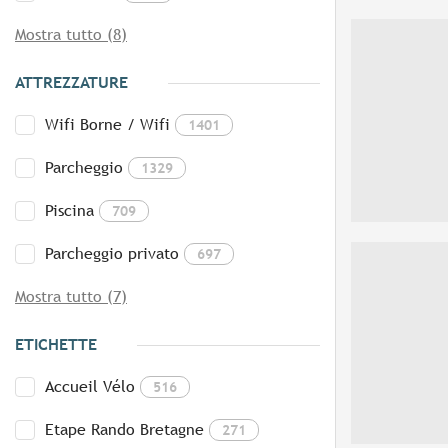
Mostra tutto (8)
ATTREZZATURE
Wifi Borne / Wifi
1401
Parcheggio
1329
Piscina
709
Parcheggio privato
697
Mostra tutto (7)
ETICHETTE
Accueil Vélo
516
Etape Rando Bretagne
271