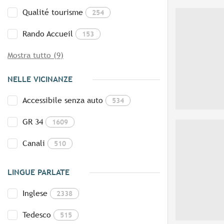
Qualité tourisme
254
Rando Accueil
153
Mostra tutto (9)
NELLE VICINANZE
Accessibile senza auto
534
GR 34
1609
Canali
510
LINGUE PARLATE
Inglese
2338
Tedesco
515