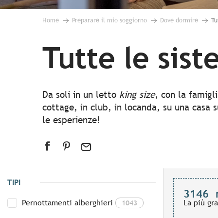
Home
Preparare il mio soggiorno
Dove dormire
Tu
Tutte le sis
Da soli in un letto
king size
, con la famigl
cottage, in club, in locanda, su una casa s
le esperienze!
TIPI
3146
Pernottamenti alberghieri
La più gr
1043