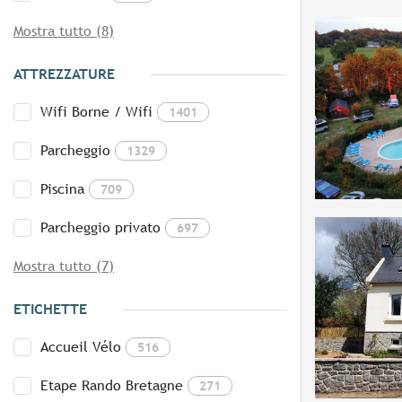
Mostra tutto (8)
ATTREZZATURE
Wifi Borne / Wifi
1401
Parcheggio
1329
Piscina
709
Parcheggio privato
697
Mostra tutto (7)
ETICHETTE
Accueil Vélo
516
Etape Rando Bretagne
271