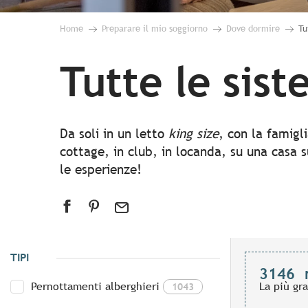
Home
Preparare il mio soggiorno
Dove dormire
Tu
Tutte le sis
Da soli in un letto
king size
, con la famigl
cottage, in club, in locanda, su una casa s
le esperienze!
TIPI
3146
Pernottamenti alberghieri
La più gr
1043