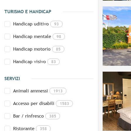
TURISMO E HANDICAP
Handicap uditivo
93
Handicap mentale
98
Handicap motorio
85
Handicap visivo
83
SERVIZI
Animali ammessi
1913
Accesso per disabili
1583
Bar / rinfresco
385
Ristorante
358