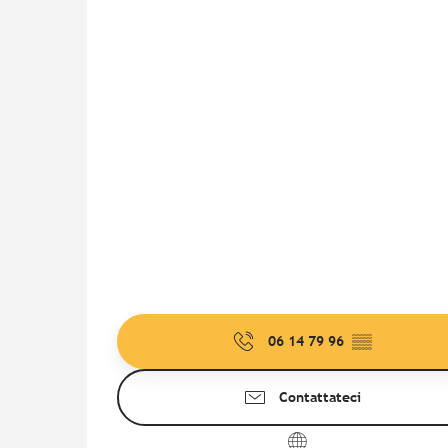
06 14 79 96
▒▒
Contattateci