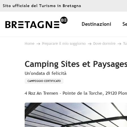
Aller
Sito ufficiale del Turismo in Bretagna
au
contenu
principal
Destinazioni
S
Home
Preparare il mio soggiorno
Dove dormire
Tu
Camping Sites et Paysage
Un'ondata di felicità
CAMPEGGIO CERTIFICATO
4 Roz An Tremen - Pointe de la Torche, 29120 Plo