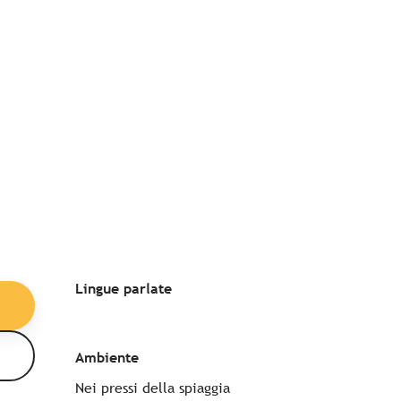
Lingue parlate
Lingue parlate
Ambiente
Ambiente
Nei pressi della spiaggia