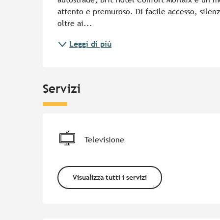
attento e premuroso. Di facile accesso, silenz
oltre ai...
Leggi di più
Servizi
Televisione
Visualizza tutti i servizi