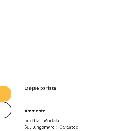
Lingue parlate
Lingue parlate
Ambiente
Ambiente
In città :
Morlaix
Sul lungomare :
Carantec