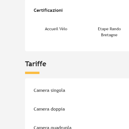
Offerte di prestazion
Certificazioni
Certificazioni
Accueil Vélo
Etape Rando
Bretagne
Tariffe
Tariffe 2026
Camera singola
Camera doppia
Camera quadrupla