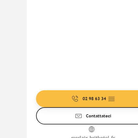
02 98 63 34
▒▒
Contattateci
morlaix.brithotel.fr