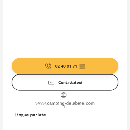
02 40 01 71
▒▒
Contattateci
www.camping-delabaie.com
Lingue parlate
Lingue parlate