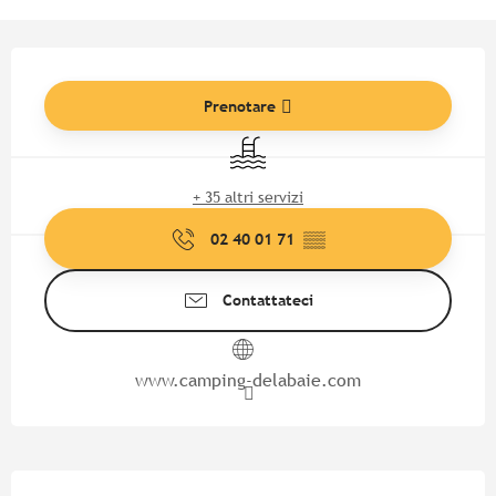
Orari e contatti
Prenotare
Piscina
+ 35 altri servizi
02 40 01 71
▒▒
Contattateci
www.camping-delabaie.com
Descrizione