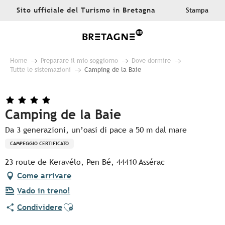
Aller
Sito ufficiale del Turismo in Bretagna
Stampa
au
contenu
principal
Home
Preparare il mio soggiorno
Dove dormire
Tutte le sistemazioni
Camping de la Baie
Camping de la Baie
Da 3 generazioni, un’oasi di pace a 50 m dal mare
CAMPEGGIO CERTIFICATO
23 route de Keravélo, Pen Bé, 44410 Assérac
Come arrivare
Vado in treno!
Ajouter aux favoris
Condividere