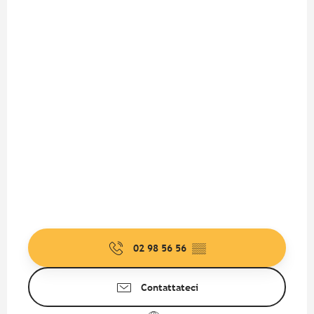
02 98 56 56
▒▒
Contattateci