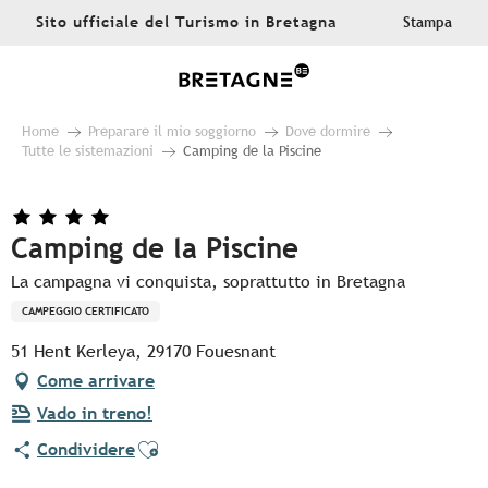
Aller
Sito ufficiale del Turismo in Bretagna
Stampa
au
contenu
principal
Home
Preparare il mio soggiorno
Dove dormire
Tutte le sistemazioni
Camping de la Piscine
Camping de la Piscine
La campagna vi conquista, soprattutto in Bretagna
CAMPEGGIO CERTIFICATO
51 Hent Kerleya, 29170 Fouesnant
Come arrivare
Vado in treno!
Ajouter aux favoris
Condividere