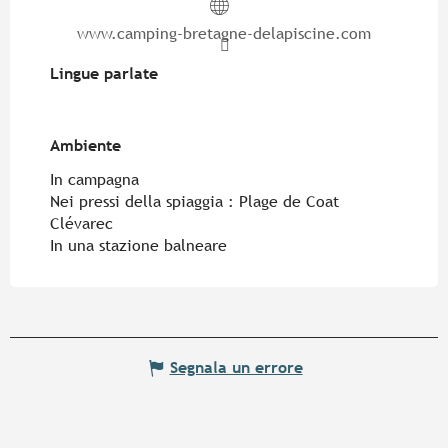
www.camping-bretagne-delapiscine.com
Lingue parlate
Lingue parlate
Ambiente
Ambiente
In campagna
Nei pressi della spiaggia :
Plage de Coat
Clévarec
In una stazione balneare
Segnala un errore