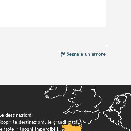
Segnala un errore
Le destinazioni
Scopri le destinazioni, le grandi città,
le isole, i luoghi imperdibili...