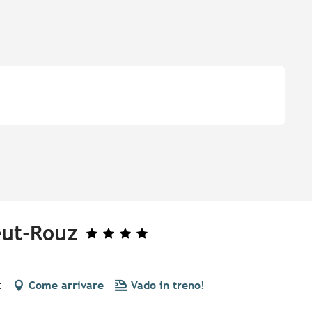
eut-Rouz
t
Come arrivare
Vado in treno!