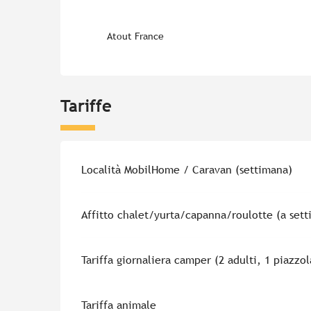
Atout France
Tariffe
Tariffe 2026
Località MobilHome / Caravan (settimana)
Affitto chalet/yurta/capanna/roulotte (a set
Tariffa giornaliera camper (2 adulti, 1 piazzo
Tariffa animale