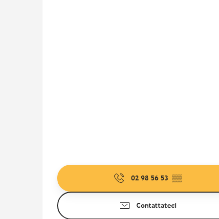
02 98 56 53
▒▒
Contattateci