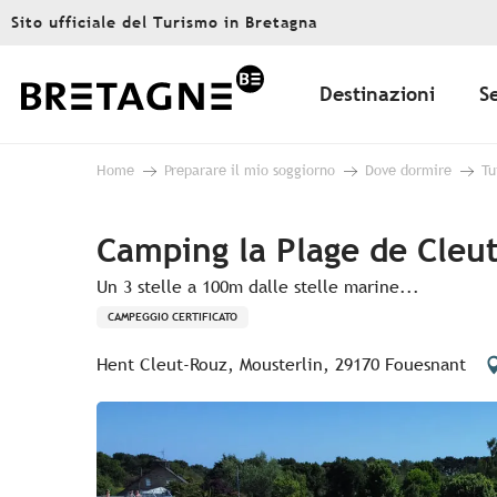
Aller
Sito ufficiale del Turismo in Bretagna
au
contenu
principal
Destinazioni
S
Home
Preparare il mio soggiorno
Dove dormire
Tu
Camping la Plage de Cleu
Un 3 stelle a 100m dalle stelle marine...
CAMPEGGIO CERTIFICATO
Hent Cleut-Rouz, Mousterlin, 29170 Fouesnant