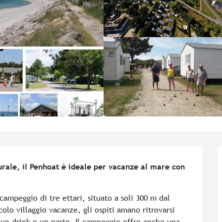
rale, il Penhoat è ideale per vacanze al mare con 
ampeggio di tre ettari, situato a soli 300 m dal 
lo villaggio vacanze, gli ospiti amano ritrovarsi 
 un drink o un pasto. Il campeggio offre anche una 