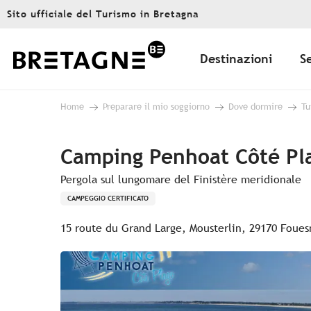
Aller
Sito ufficiale del Turismo in Bretagna
au
contenu
principal
Destinazioni
S
Home
Preparare il mio soggiorno
Dove dormire
Tu
Camping Penhoat Côté Pl
Pergola sul lungomare del Finistère meridionale
CAMPEGGIO CERTIFICATO
15 route du Grand Large, Mousterlin, 29170 Foues