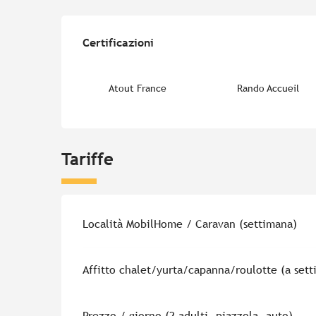
Offerte di prestazion
Certificazioni
Certificazioni
Atout France
Rando Accueil
Tariffe
Tariffe 2026
Località MobilHome / Caravan (settimana)
Affitto chalet/yurta/capanna/roulotte (a set
Prezzo / giorno (2 adulti, piazzola, auto)