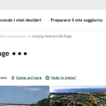
econdo i miei desideri
Preparare il mio soggiorno
tte le sistemazioni
Camping Penhoat Côté Plage
age
nant
Come arrivare
Vado in treno!