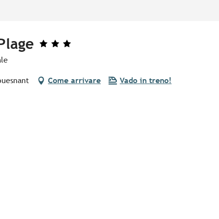
Plage
ale
ouesnant
Come arrivare
Vado in treno!