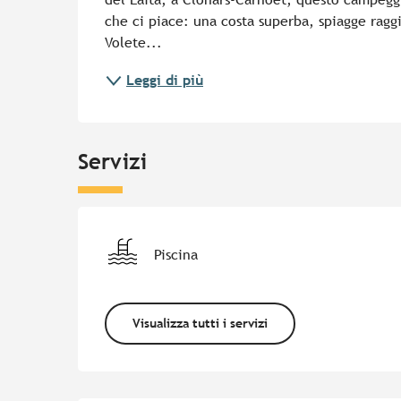
che ci piace: una costa superba, spiagge raggi
Volete...
Leggi di più
Servizi
Piscina
Visualizza tutti i servizi