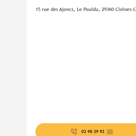
15 rue des Ajoncs, Le Pouldu, 29360 Clohars-
02 98 39 92
▒▒