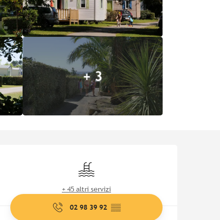
+ 3
Orari e contatti
Piscina
+ 45 altri servizi
02 98 39 92
▒▒