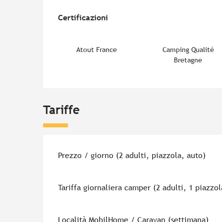
Offerte di prestazion
Certificazioni
Certificazioni
Atout France
Camping Qualité
Bretagne
Tariffe
Tariffe 2026
Prezzo / giorno (2 adulti, piazzola, auto)
Tariffa giornaliera camper (2 adulti, 1 piazzo
Località MobilHome / Caravan (settimana)