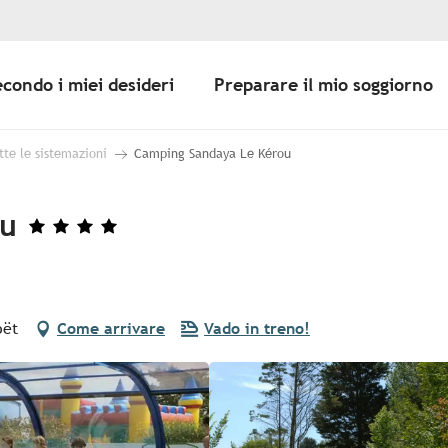
econdo i miei desideri
Preparare il mio soggiorno
tte le sistemazioni
Camping Sandaya Le Kérou
ou
oët
Come arrivare
Vado in treno!