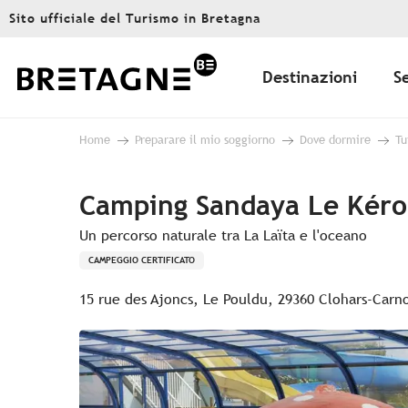
Aller
Sito ufficiale del Turismo in Bretagna
au
contenu
principal
Destinazioni
S
Home
Preparare il mio soggiorno
Dove dormire
Tu
Camping Sandaya Le Kér
Un percorso naturale tra La Laïta e l'oceano
CAMPEGGIO CERTIFICATO
15 rue des Ajoncs, Le Pouldu, 29360 Clohars-Carn