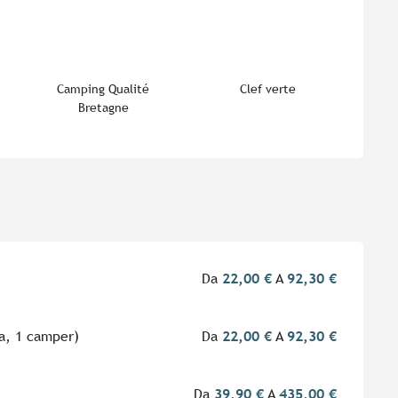
i
Camping Qualité
Clef verte
Bretagne
Da
22,00 €
A
92,30 €
la, 1 camper)
Da
22,00 €
A
92,30 €
Da
39,90 €
A
435,00 €