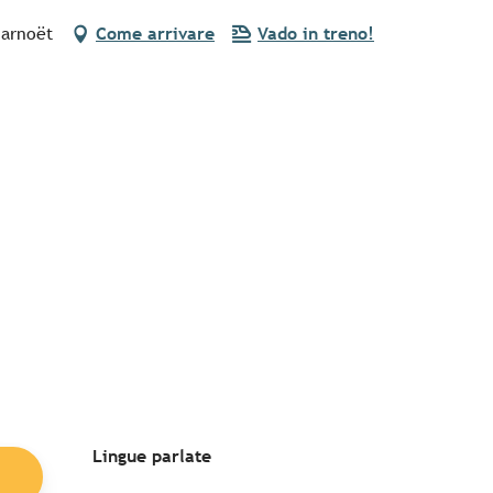
Carnoët
Come arrivare
Vado in treno!
Lingue parlate
Lingue parlate