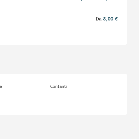
Da
8,00 €
a
Contanti