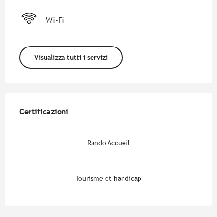
Wi-Fi
Visualizza tutti i servizi
Offerte di prestazioni
Certificazioni
Certificazioni
Rando Accueil
Tourisme et handicap