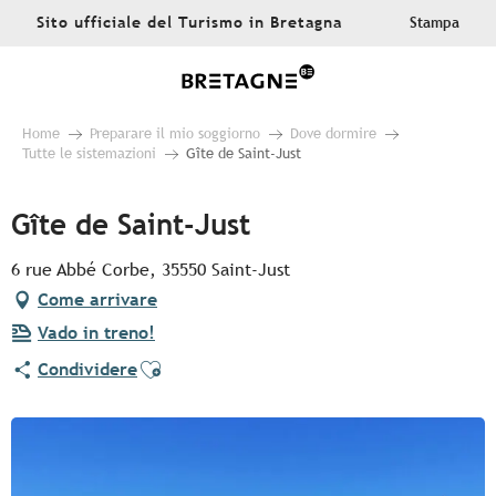
Aller
Sito ufficiale del Turismo in Bretagna
Stampa
au
contenu
principal
Home
Preparare il mio soggiorno
Dove dormire
Tutte le sistemazioni
Gîte de Saint-Just
Gîte de Saint-Just
6 rue Abbé Corbe, 35550 Saint-Just
Come arrivare
Vado in treno!
Ajouter aux favoris
Condividere