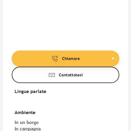
Chiamare
Contattateci
Lingue parlate
Lingue parlate
Ambiente
Ambiente
In un borgo
In campagna