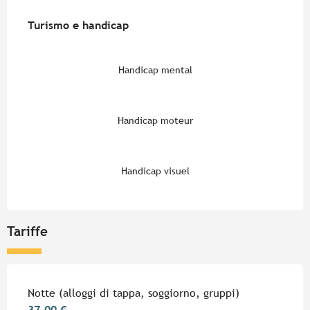
Turismo e handicap
Turismo e handicap
Handicap mental
Handicap moteur
Handicap visuel
Tariffe
Tariffe 2026
Notte (alloggi di tappa, soggiorno, gruppi)
37,00 €