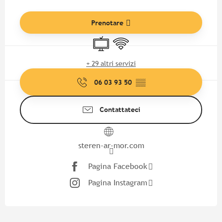
Orari e contatti
Prenotare
Televisione
Wi-Fi
+ 29 altri servizi
06 03 93 50
▒▒
Contattateci
steren-ar-mor.com
Pagina Facebook
Pagina Instagram