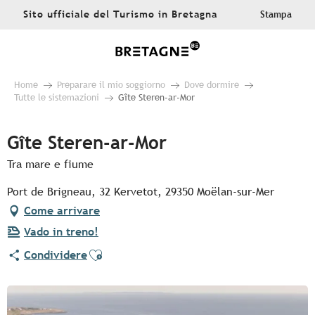
Aller
Sito ufficiale del Turismo in Bretagna
Stampa
au
contenu
principal
Home
Preparare il mio soggiorno
Dove dormire
Tutte le sistemazioni
Gîte Steren-ar-Mor
Gîte Steren-ar-Mor
Tra mare e fiume
Port de Brigneau, 32 Kervetot, 29350 Moëlan-sur-Mer
Come arrivare
Vado in treno!
Ajouter aux favoris
Condividere