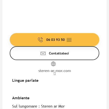
06 03 93 50
▒▒
Contattateci
steren-ar-mor.com
Lingue parlate
Lingue parlate
Ambiente
Ambiente
Sul lungomare :
Steren ar Mor