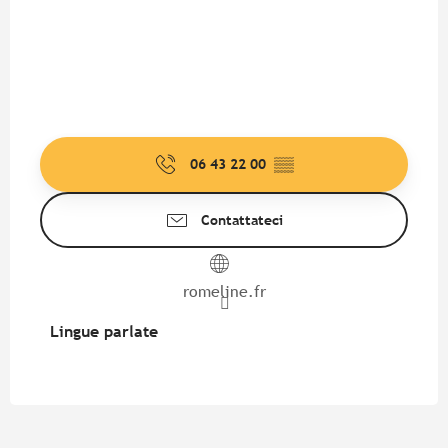
06 43 22 00
▒▒
Contattateci
romeline.fr
Lingue parlate
Lingue parlate