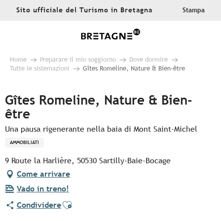
Aller
Sito ufficiale del Turismo in Bretagna
Stampa
au
contenu
principal
Home
Preparare il mio soggiorno
Dove dormire
Tutte le sistemazioni
Gîtes Romeline, Nature & Bien-être
Gîtes Romeline, Nature & Bien-
être
Una pausa rigenerante nella baia di Mont Saint-Michel
AMMOBILIATI
9 Route la Harlière, 50530 Sartilly-Baie-Bocage
Come arrivare
Vado in treno!
Ajouter aux favoris
Condividere