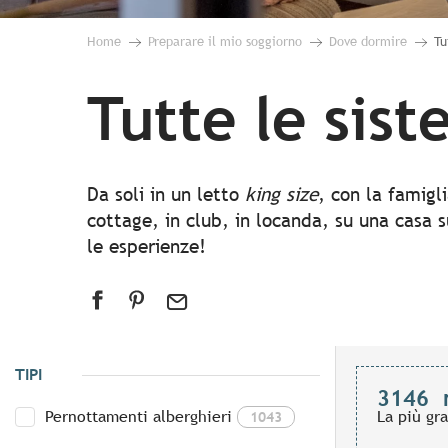
Home
Preparare il mio soggiorno
Dove dormire
Tu
Tutte le sis
Da soli in un letto
king size
, con la famigl
cottage, in club, in locanda, su una casa s
le esperienze!
TIPI
3146
Pernottamenti alberghieri
La più gr
1043