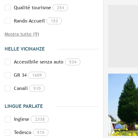
Qualité tourisme
254
Rando Accueil
153
Mostra tutto (9)
NELLE VICINANZE
Accessibile senza auto
534
GR 34
1609
Canali
510
LINGUE PARLATE
Inglese
2338
Tedesco
515