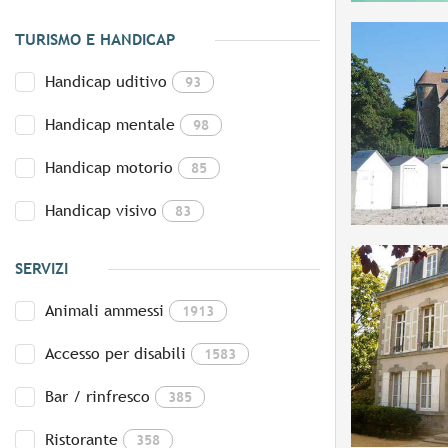
TURISMO E HANDICAP
Handicap uditivo
93
Handicap mentale
98
Handicap motorio
85
Handicap visivo
83
SERVIZI
Animali ammessi
1913
Accesso per disabili
1583
Bar / rinfresco
385
Ristorante
358