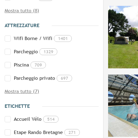
Mostra tutto (8)
ATTREZZATURE
Wifi Borne / Wifi
1401
Parcheggio
1329
Piscina
709
Parcheggio privato
697
Mostra tutto (7)
ETICHETTE
Accueil Vélo
514
Etape Rando Bretagne
271