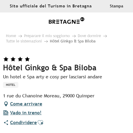
Aller
Sito ufficiale del Turismo in Bretagna
Stampa
au
contenu
principal
Home
Preparare il mio soggiorno
Dove dormire
Tutte le sistemazioni
Hôtel Ginkgo & Spa Biloba
Hôtel Ginkgo & Spa Biloba
Un hotel e Spa arty e cosy per lasciarsi andare
HOTEL
1 rue du Chanoine Moreau, 29000 Quimper
Come arrivare
Vado in treno!
Ajouter aux favoris
Condividere