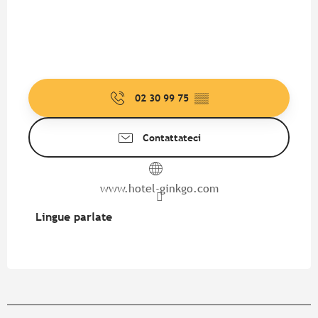
02 30 99 75
▒▒
Contattateci
www.hotel-ginkgo.com
Lingue parlate
Lingue parlate