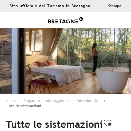
Aller
Sito ufficiale del Turismo in Bretagna
Stampa
au
contenu
principal
Home
Preparare il mio soggiorno
Dove dormire
Tutte le sistemazioni
Tutte le sistemazioni
Ajoute