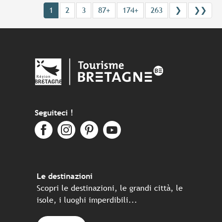
1
2
3
87+
174+
263
❯
❯❯
Seguiteci !
Le destinazioni
Scopri le destinazioni, le grandi città, le
isole, i luoghi imperdibili...