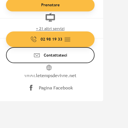
Prenotare
Televisione
+ 21 altri servizi
02 98 19 33
▒▒
Contattateci
www.letempsdevivre.net
Pagina Facebook