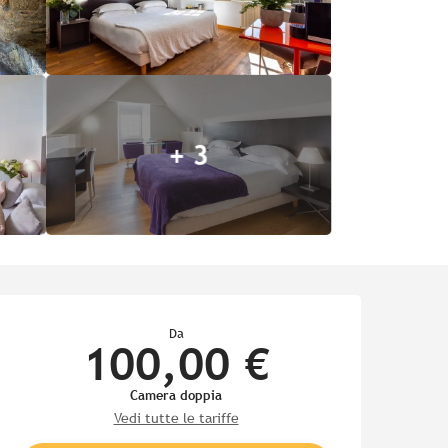
+ 3
Orari e contatti
Da
100,00 €
Camera doppia
Vedi tutte le tariffe