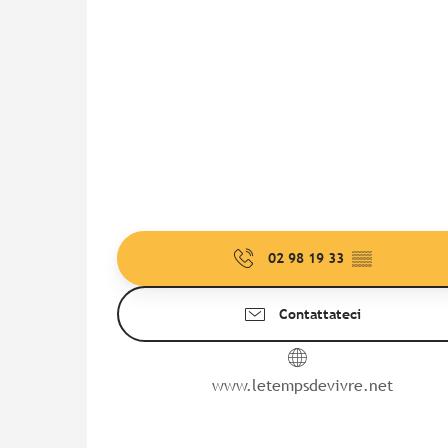
02 98 19 33
▒▒
Contattateci
www.letempsdevivre.net