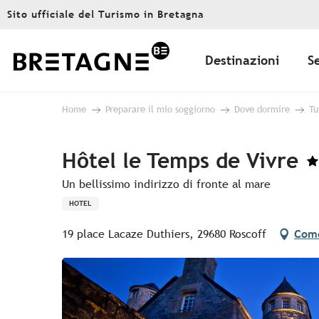
Aller
Sito ufficiale del Turismo in Bretagna
au
contenu
principal
Destinazioni
S
Home
Preparare il mio soggiorno
Dove dormire
Tu
Hôtel le Temps de Vivre
Un bellissimo indirizzo di fronte al mare
HOTEL
19 place Lacaze Duthiers, 29680 Roscoff
Come