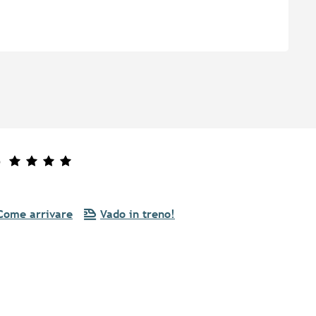
e
Come arrivare
Vado in treno!