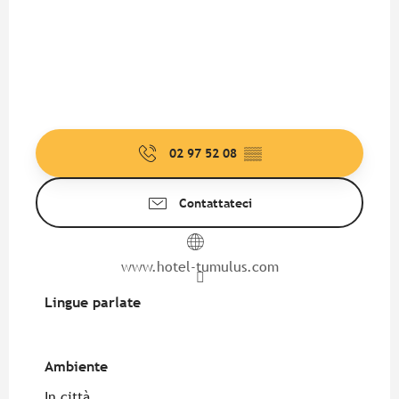
02 97 52 08
▒▒
Contattateci
www.hotel-tumulus.com
Lingue parlate
Lingue parlate
Ambiente
Ambiente
In città