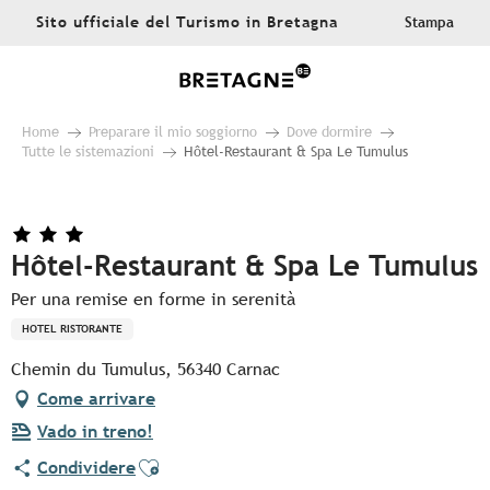
Aller
Sito ufficiale del Turismo in Bretagna
Stampa
au
contenu
principal
Home
Preparare il mio soggiorno
Dove dormire
Tutte le sistemazioni
Hôtel-Restaurant & Spa Le Tumulus
Hôtel-Restaurant & Spa Le Tumulus
Per una remise en forme in serenità
HOTEL RISTORANTE
Chemin du Tumulus, 56340 Carnac
Come arrivare
Vado in treno!
Ajouter aux favoris
Condividere