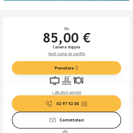
Orari e contatti
Da
85,00 €
Camera doppia
Vedi tutte le tariffe
Prenotare
Televisione
Piscina
Ristorante
+ 26 altri servizi
02 97 52 08
▒▒
Contattateci