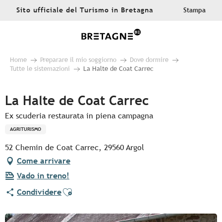
Aller
Sito ufficiale del Turismo in Bretagna
Stampa
au
contenu
principal
Home
Preparare il mio soggiorno
Dove dormire
Tutte le sistemazioni
La Halte de Coat Carrec
La Halte de Coat Carrec
Ex scuderia restaurata in piena campagna
AGRITURISMO
52 Chemin de Coat Carrec, 29560 Argol
Come arrivare
Vado in treno!
Ajouter aux favoris
Condividere