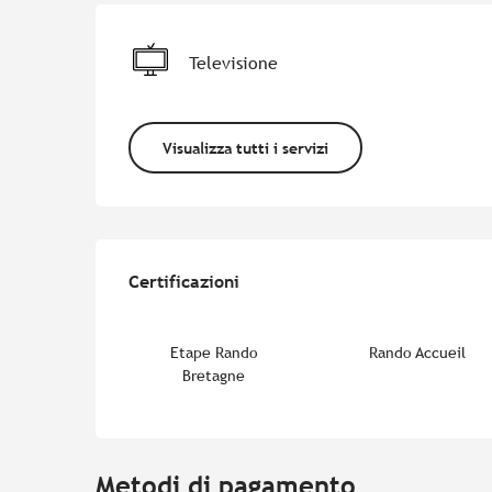
Televisione
Visualizza tutti i servizi
Offerte di prestazion
Certificazioni
Certificazioni
Etape Rando
Rando Accueil
Bretagne
Metodi di pagamento