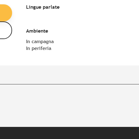
Lingue parlate
Lingue parlate
Ambiente
Ambiente
In campagna
In periferia