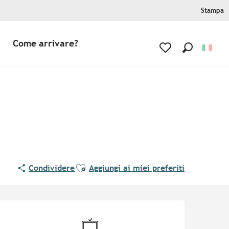
Stampa
Come arrivare?
Ricerca
Voir les favoris
Ajouter aux favoris
Condividere
Aggiungi ai miei preferiti
Orari e contatti
Televisione