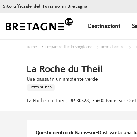
Aller
Sito ufficiale del Turismo in Bretagna
au
contenu
principal
Destinazioni
S
Home
Preparare il mio soggiorno
Dove dormire
Tu
La Roche du Theil
Una pausa in un ambiente verde
LETTO GRUPPO
La Roche du Theil, BP 30328, 35600 Bains-sur-Oust
Descrizione
Questo centro di Bains-sur-Oust vanta una lu