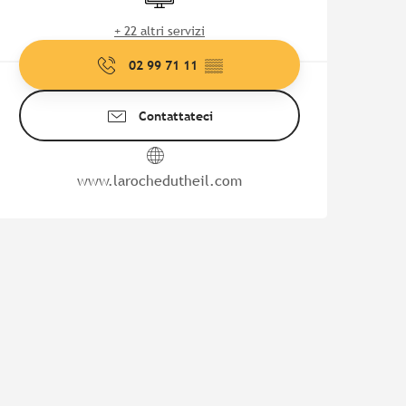
+ 22 altri servizi
02 99 71 11
▒▒
Contattateci
www.larochedutheil.com