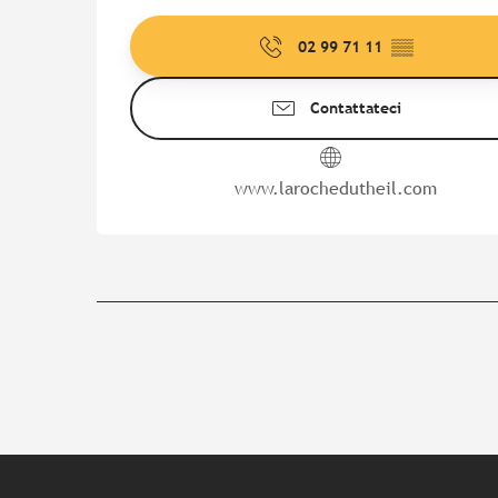
02 99 71 11
▒▒
Contattateci
www.larochedutheil.com