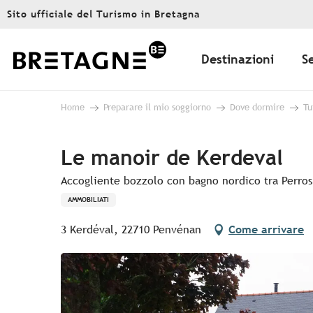
Aller
Sito ufficiale del Turismo in Bretagna
au
contenu
principal
Destinazioni
S
Home
Preparare il mio soggiorno
Dove dormire
Tu
Le manoir de Kerdeval
Accogliente bozzolo con bagno nordico tra Perro
AMMOBILIATI
3 Kerdéval, 22710 Penvénan
Come arrivare