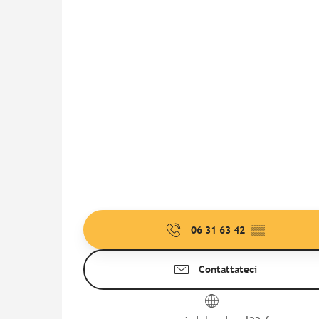
06 31 63 42
▒▒
Contattateci