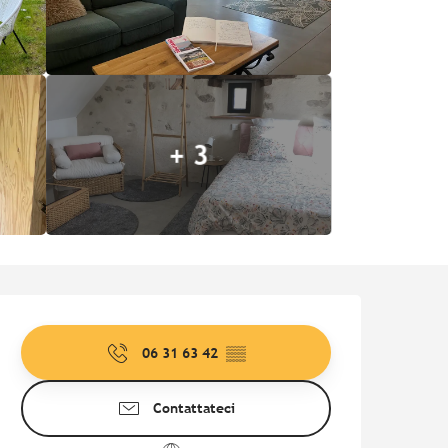
+ 3
Orari e contatti
06 31 63 42
▒▒
Contattateci