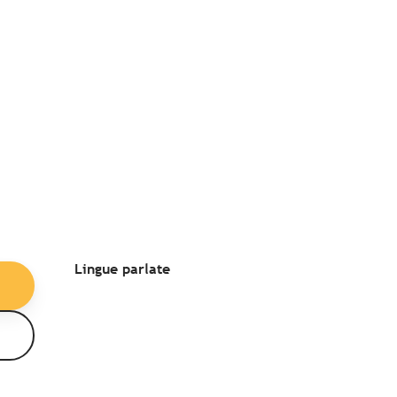
Lingue parlate
Lingue parlate