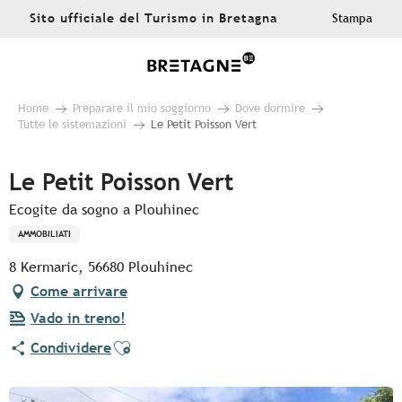
Aller
Sito ufficiale del Turismo in Bretagna
Stampa
au
contenu
principal
Home
Preparare il mio soggiorno
Dove dormire
Tutte le sistemazioni
Le Petit Poisson Vert
Le Petit Poisson Vert
Ecogite da sogno a Plouhinec
AMMOBILIATI
8 Kermaric, 56680 Plouhinec
Come arrivare
Vado in treno!
Ajouter aux favoris
Condividere