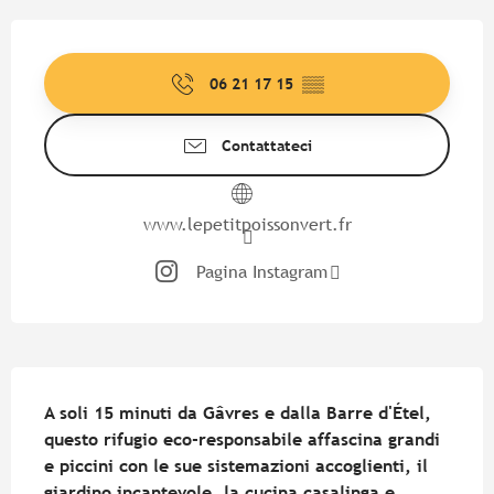
Orari e contatti
06 21 17 15
▒▒
Contattateci
www.lepetitpoissonvert.fr
Pagina Instagram
Descrizione
A soli 15 minuti da Gâvres e dalla Barre d'Étel, 
questo rifugio eco-responsabile affascina grandi 
e piccini con le sue sistemazioni accoglienti, il 
giardino incantevole, la cucina casalinga e 