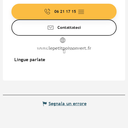
06 21 17 15
▒▒
Contattateci
www.lepetitpoissonvert.fr
Lingue parlate
Lingue parlate
Segnala un errore