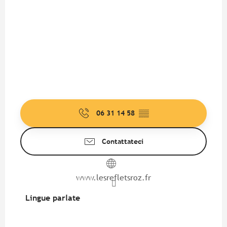
06 31 14 58
▒▒
Contattateci
www.lesrefletsroz.fr
Lingue parlate
Lingue parlate