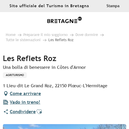
Aller
Sito ufficiale del Turismo in Bretagna
Stampa
au
contenu
principal
Home
Preparare il mio soggiorno
Dove dormire
Tutte le sistemazioni
Les Reflets Roz
Les Reflets Roz
Una bolla di benessere in Côtes d'Armor
AGRITURISMO
1 Lieu-dit Le Grand Roz, 22150 Plœuc-L'Hermitage
Come arrivare
Vado in treno!
Ajouter aux favoris
Condividere