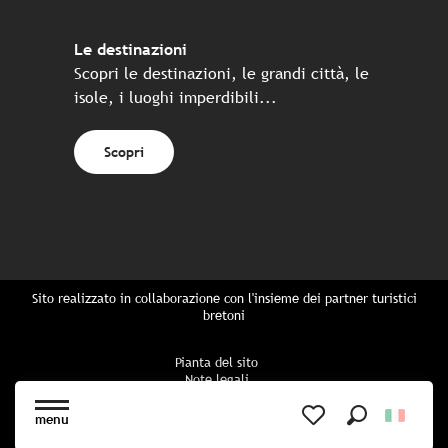
Le destinazioni
Scopri le destinazioni, le grandi città, le
isole, i luoghi imperdibili...
Scopri
Sito realizzato in collaborazione con l'insieme dei partner turistici
bretoni
Pianta del sito
Note legali
Politica di riservatezza
Politica sui cookie
menu
Impostazioni dei cookie
Ricerca
Voir les favoris
Prenotazione CGU