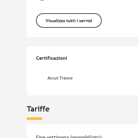
Visualizza tutti i servizi
Offerte di prestazion
Certificazioni
Certificazioni
Atout France
Tariffe
Tariffe 2026
Fine settimana (ammobiliato)