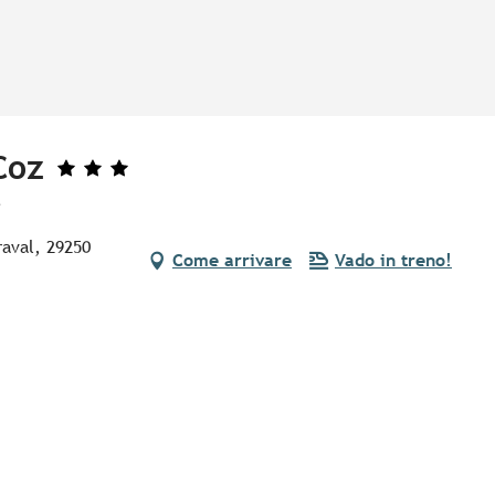
Coz
e
raval, 29250
Come arrivare
Vado in treno!