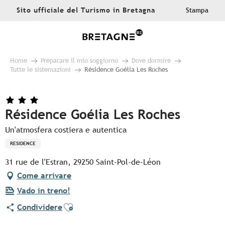
Aller
Sito ufficiale del Turismo in Bretagna
Stampa
au
contenu
principal
Home
Preparare il mio soggiorno
Dove dormire
Tutte le sistemazioni
Résidence Goélia Les Roches
Résidence Goélia Les Roches
Un'atmosfera costiera e autentica
RESIDENCE
31 rue de l'Estran, 29250 Saint-Pol-de-Léon
Come arrivare
Vado in treno!
Ajouter aux favoris
Condividere