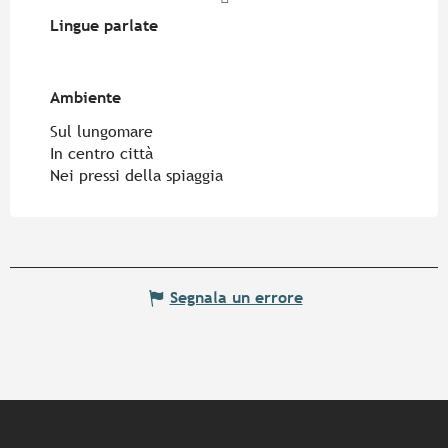
Lingue parlate
Lingue parlate
Ambiente
Ambiente
Sul lungomare
In centro città
Nei pressi della spiaggia
Segnala un errore