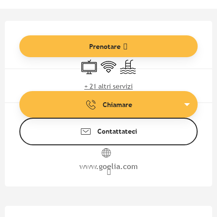
Orari e contatti
Prenotare
Televisione
Wi-Fi
Piscina
+ 21 altri servizi
Chiamare
Contattateci
www.goelia.com
Descrizione