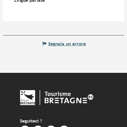
Lingue parlate
Lingue parlate
Segnala un errore
Seguiteci !