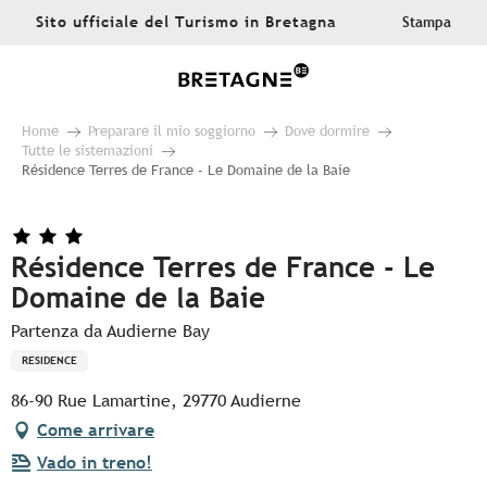
Aller
Sito ufficiale del Turismo in Bretagna
Stampa
au
contenu
principal
Home
Preparare il mio soggiorno
Dove dormire
Tutte le sistemazioni
Résidence Terres de France - Le Domaine de la Baie
Résidence Terres de France - Le
Domaine de la Baie
Partenza da Audierne Bay
RESIDENCE
86-90 Rue Lamartine, 29770 Audierne
Come arrivare
Vado in treno!