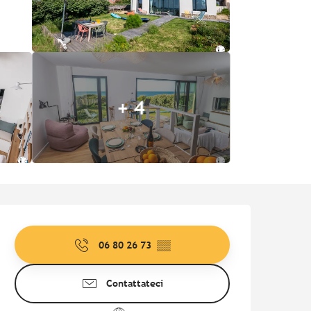
+ 4
Orari e contatti
06 80 26 73
▒▒
Contattateci