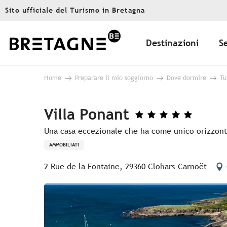
Aller
Sito ufficiale del Turismo in Bretagna
au
contenu
principal
Destinazioni
S
Home
Preparare il mio soggiorno
Dove dormire
Tu
Villa Ponant
Una casa eccezionale che ha come unico orizzont
AMMOBILIATI
2 Rue de la Fontaine, 29360 Clohars-Carnoët