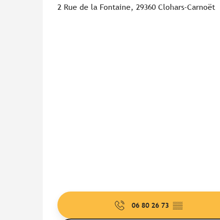
2 Rue de la Fontaine, 29360 Clohars-Carnoët
06 80 26 73
▒▒