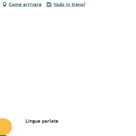
Come arrivare
Vado in treno!
Lingue parlate
Lingue parlate