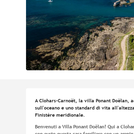
Descrizione
A Clohars-Carnoët, la villa Ponant Doëlan, ad
sull'oceano e uno standard di vita all'altezza
Finistère meridionale.
Benvenuti a Villa Ponant Doëlan! Qui a Clohar
con gusto questa casa familiare con un ampio 