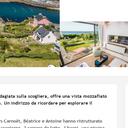
agiata sulla scogliera, offre una vista mozzafiato 
. Un indirizzo da ricordare per esplorare il 
s-Carnoët, Béatrice e Antoine hanno ristrutturato 
soggiorno, 3 camere da letto, 3 bagni, una piscina 