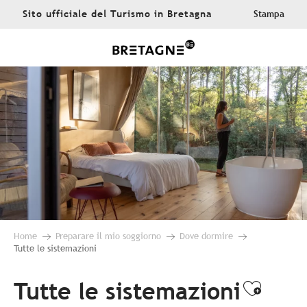
Aller
Sito ufficiale del Turismo in Bretagna
Stampa
au
contenu
principal
Home
Preparare il mio soggiorno
Dove dormire
Tutte le sistemazioni
Tutte le sistemazioni
Ajoute