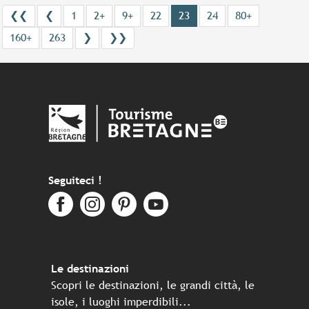
❮❮
❮
1
2+
9+
22
23
24
80+
160+
263
❯
❯❯
Seguiteci !
Le destinazioni
Scopri le destinazioni, le grandi città, le
isole, i luoghi imperdibili...