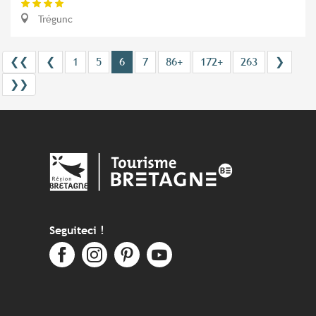
Trégunc
❮❮
❮
1
5
6
7
86+
172+
263
❯
❯❯
Seguiteci !