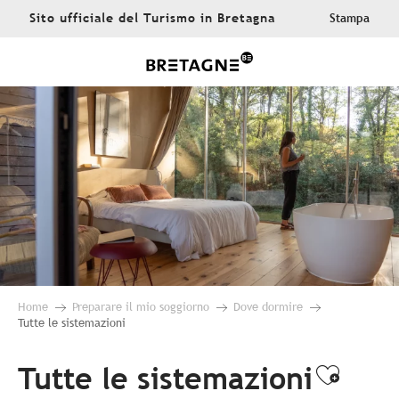
Aller
Sito ufficiale del Turismo in Bretagna
Stampa
au
contenu
principal
Home
Preparare il mio soggiorno
Dove dormire
Tutte le sistemazioni
Tutte le sistemazioni
Ajoute